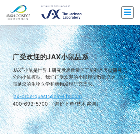
广受欢迎的JAX小鼠品系
®
JAX
小鼠是世界上研究发表数量居于前列且表型研究充
分的小鼠模型。我们广受欢迎的小鼠模型数量充足，能
满足您的生物医学和药物发现研究需求。
jax-orderquest@ibio-life.com
400-693-5700 （询价下单/技术咨询）