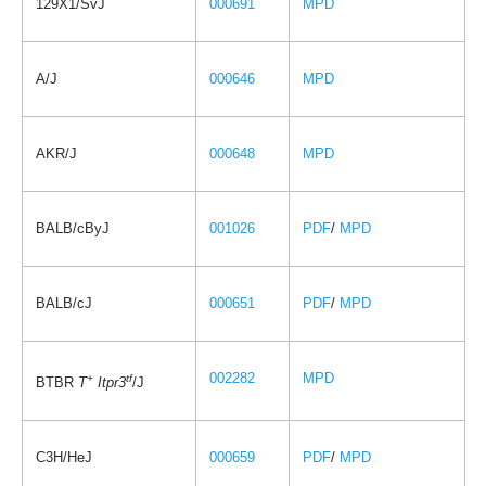
129X1/SvJ
000691
MPD
A/J
000646
MPD
AKR/J
000648
MPD
BALB/cByJ
001026
PDF
/
MPD
BALB/cJ
000651
PDF
/
MPD
002282
MPD
+
tf
BTBR
T
Itpr3
/J
C3H/HeJ
000659
PDF
/
MPD