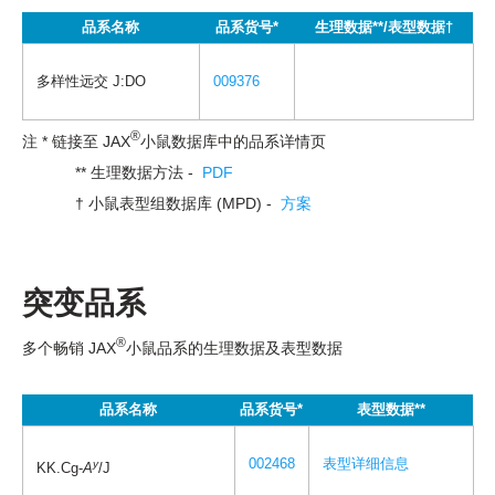
品系名称
品系货号*
生理数据**/表型数据†
多样性远交 J:DO
009376
®
注 * 链接至 JAX
小鼠数据库中的品系详情页
** 生理数据方法 -
PDF
† 小鼠表型组数据库 (MPD) -
方案
突变品系
®
多个畅销 JAX
小鼠品系的生理数据及表型数据
品系名称
品系货号*
表型数据**
002468
表型详细信息
y
KK.Cg-
A
/J