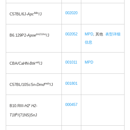
002020
Min
C57BL/6J-
Apc
/J
002052
MPD
, 其他
表型详细
tm1Unc
B6.129P2-
Apoe
/J
信息
001011
MPD
xid
CBA/CaHN-
Btk
/J
001801
mdx
C57BL/10ScSn-
Dmd
/J
000457
r
B10.RIII-
H2
H2-
b
T18
/(71NS)SnJ