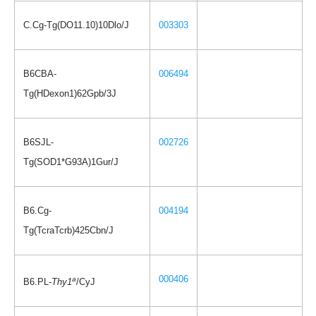
C.Cg-Tg(DO11.10)10Dlo/J
003303
B6CBA-
006494
Tg(HDexon1)62Gpb/3J
B6SJL-
002726
Tg(SOD1*G93A)1Gur/J
B6.Cg-
004194
Tg(TcraTcrb)425Cbn/J
000406
a
B6.PL-
Thy1
/CyJ