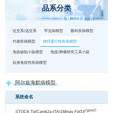
品系分类
近交系/远交系
罕见病模型
眼科疾病模型
代谢疾病模型
神经退行性疾病模型
免疫缺陷小鼠模型
免疫/肿瘤研究工具小鼠
自身免疫性疾病模型
阿尔兹海默病模型
系统命名
Tg(tetO-
STOCK Tg(Camk2a-tTA)1Mmay
Fgf14