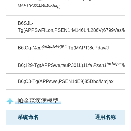
MAPT*P301L)4510Kha
/J
B6SJL-
Tg(APPSwFlLon,PSEN1*M146L*L286V)6799Vas/Mm
tm1(EGFP)Klt
B6.Cg-
Mapt
Tg(MAPT)8cPdav/J
tm1Mpm
B6;129-Tg(APPSwe,tauP301L)1Lfa
Psen1
/Mm
B6;C3-Tg(APPswe,PSEN1dE9)85Dbo/Mmjax
帕金森疾病模型
系统命名
通用名称